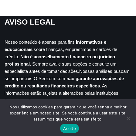
AVISO LEGAL
Nosso conteúdo é apenas para fins
informativos e
educacionais
sobre finanças, empréstimos e cartões de
crédito.
Não é aconselhamento financeiro ou jurídico
profissional.
Sempre avalie suas opções e consulte um
especialista antes de tomar decisões.Nossas análises buscam
ser imparciais.O Seozom.com
não garante aprovações de
crédito ou resultados financeiros específicos
. As
informações estão sujeitas a alterações pelas instituições
financeiras. Seu uso do site é por sua conta e risco.
Nós utilizamos cookies para garantir que você tenha a melhor
Inicio
Disclaimer
Contato
Sobre nós
experiência em nosso site. Se você continua a usar este site,
Transparência
assumimos que você está satisfeito.
Política Privacidade
Aceito
Neve
| Movido a
WordPress