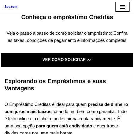
Seozom
Pular
Conheça o empréstimo Creditas
para
o
Veja o passo a passo de como solicitar o empréstimo: Confira
conteúdo
as taxas, condições de pagamento e informações completas
VER COMO SOLICITAR >>
Explorando os Empréstimos e suas
Vantagens
O Empréstimo Creditas é ideal para quem
precisa de dinheiro
com juros mais baixos
, usando um bem como garantia. Tudo
é feito online e o dinheiro pode cair na conta rapidamente. É
uma boa opção
para quem está endividado
e quer trocar
dívidas caras por uma mais barata.