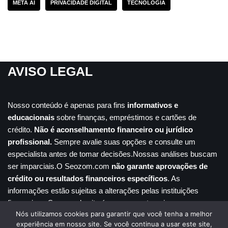
META AI
PRIVACIDADE DIGITAL
TECNOLOGIA
AVISO LEGAL
Nosso conteúdo é apenas para fins
informativos e
educacionais
sobre finanças, empréstimos e cartões de
crédito.
Não é aconselhamento financeiro ou jurídico
profissional.
Sempre avalie suas opções e consulte um
especialista antes de tomar decisões.Nossas análises buscam
ser imparciais.O Seozom.com
não garante aprovações de
crédito ou resultados financeiros específicos
. As
informações estão sujeitas a alterações pelas instituições
financeiras. Seu uso do site é por sua conta e risco.
Nós utilizamos cookies para garantir que você tenha a melhor
Inicio
Disclaimer
Contato
Sobre nós
experiência em nosso site. Se você continua a usar este site,