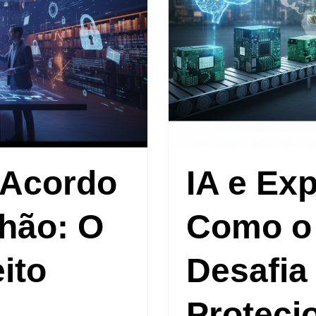
 Acordo
IA e Ex
lhão: O
Como o
ito
Desafia
Proteci