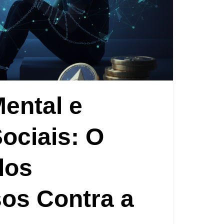
ental e
ociais: O
dos
os Contra a