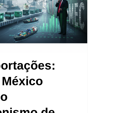
portações:
 México
 o
onismo de