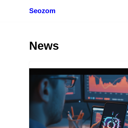
Seozom
Pular
para
o
conteúdo
News