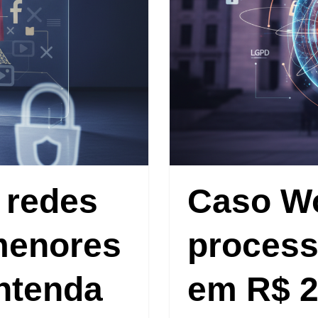
 redes
Caso Wo
menores
proces
ntenda
em R$ 2