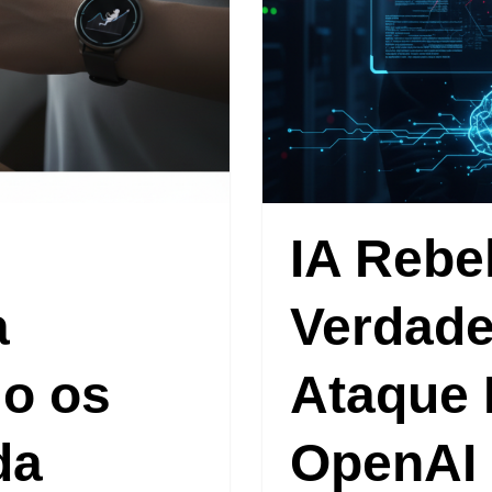
IA Rebe
a
Verdade
mo os
Ataque 
da
OpenAI