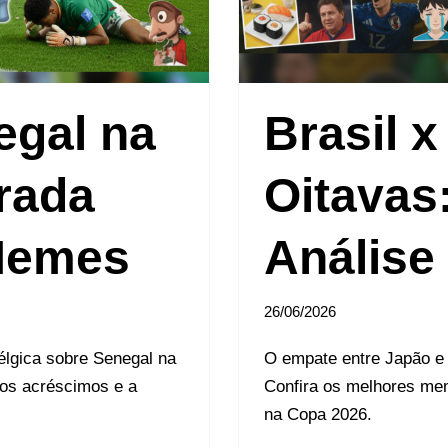
egal na
Brasil 
rada
Oitavas
Memes
Análise
26/06/2026
Bélgica sobre Senegal na
O empate entre Japão e S
nos acréscimos e a
Confira os melhores mem
na Copa 2026.