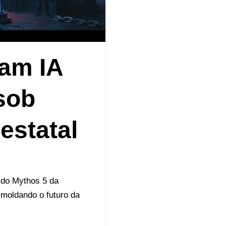
zam IA
sob
 estatal
o do Mythos 5 da
moldando o futuro da