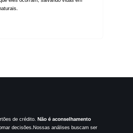
 que eles ocorram, salvando vidas em
aturais.
tões de crédito.
Não é aconselhamento
tomar decisões.Nossas análises buscam ser