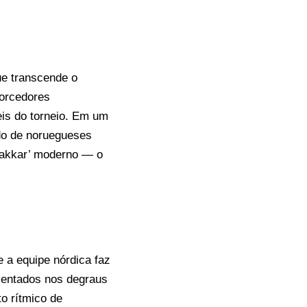
e transcende o
torcedores
is do torneio. Em um
ado de noruegueses
rakkar’ moderno — o
 a equipe nórdica faz
 sentados nos degraus
o rítmico de