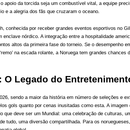
o apoio da torcida seja um combustível vital, a equipe preci
ício e a alegria dos fãs que cruzaram o oceano.
, conhecida por receber grandes eventos esportivos no Gill
enclave nórdico. A integração entre a hospitalidade america
ntos altos da primeira fase do torneio. Se o desempenho e
 ‘remo’ na escada rolante, a Noruega tem grandes chances d
: O Legado do Entreteniment
26, sendo a maior da história em número de seleções e ex
elos gols quanto por cenas inusitadas como esta. A imagem 
do que deve ser um Mundial: uma celebração de culturas, u
 de tudo, uma diversão compartilhada. Para os noruegueses
patia global.