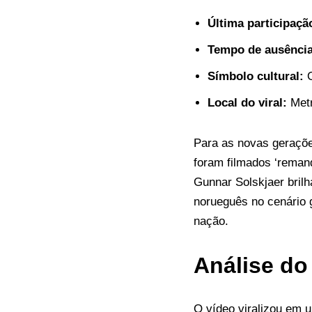
Última participaçã
Tempo de ausência
Símbolo cultural:
O
Local do viral:
Metr
Para as novas geraçõe
foram filmados ‘reman
Gunnar Solskjaer bril
norueguês no cenário 
nação.
Análise do
O vídeo viralizou em u