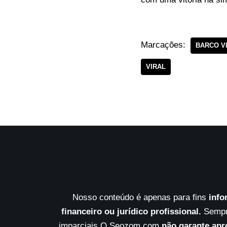
Marcações:
BARCO V
VIRAL
Nosso conteúdo é apenas para fins
info
financeiro ou jurídico profissional.
Sempre
imparciais.O Seozom.com
não garante apr