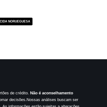
CIDA NORUEGUESA
tões de crédito.
Não é aconselhamento
tomar decisões.Nossas análises buscam ser
s
. As informações estão sujeitas a alterações