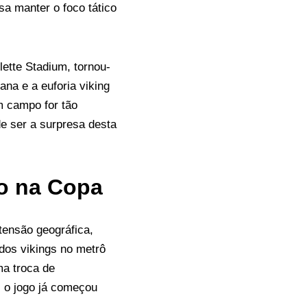
sa manter o foco tático
ette Stadium, tornou-
na e a euforia viking
m campo for tão
e ser a surpresa desta
o na Copa
tensão geográfica,
dos vikings no metrô
ma troca de
, o jogo já começou