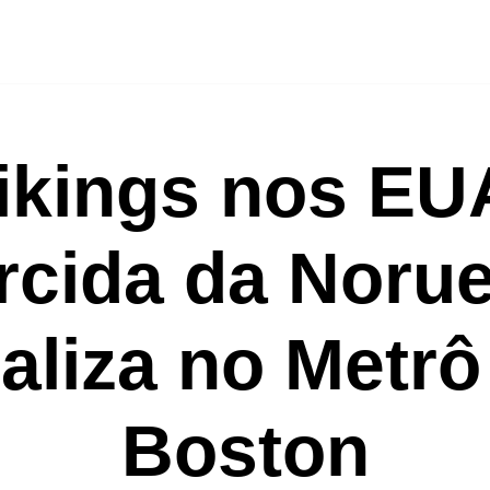
ikings nos EU
rcida da Noru
raliza no Metrô
Boston