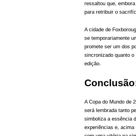
ressaltou que, embora 
para retribuir o sacrif
A cidade de Foxborough
se temporariamente um 
promete ser um dos po
sincronizado quanto o
edição.
Conclusão
A Copa do Mundo de 20
será lembrada tanto p
simboliza a essência 
experiências e, acima
com uma vitória na sim